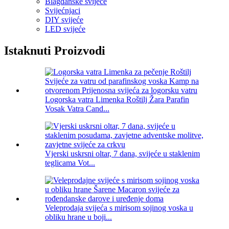
Blagdanske svijeće
Svijećnjaci
DIY svijeće
LED svijeće
Istaknuti Proizvodi
Logorska vatra Limenka Roštilj Žara Parafin
Vosak Vatra Cand...
Vjerski uskrsni oltar, 7 dana, svijeće u staklenim
teglicama Vot...
Veleprodaja svijeća s mirisom sojinog voska u
obliku hrane u boji...