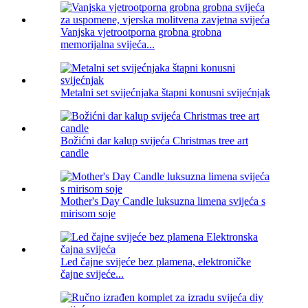
Vanjska vjetrootporna grobna grobna
memorijalna svijeća...
Metalni set svijećnjaka štapni konusni svijećnjak
Božićni dar kalup svijeća Christmas tree art
candle
Mother's Day Candle luksuzna limena svijeća s
mirisom soje
Led čajne svijeće bez plamena, elektroničke
čajne svijeće...