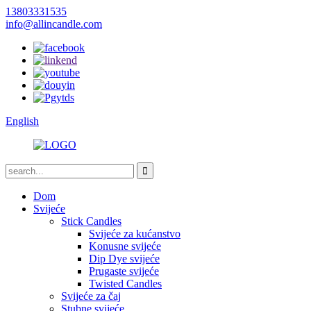
13803331535
info@allincandle.com
English
Dom
Svijeće
Stick Candles
Svijeće za kućanstvo
Konusne svijeće
Dip Dye svijeće
Prugaste svijeće
Twisted Candles
Svijeće za čaj
Stubne svijeće