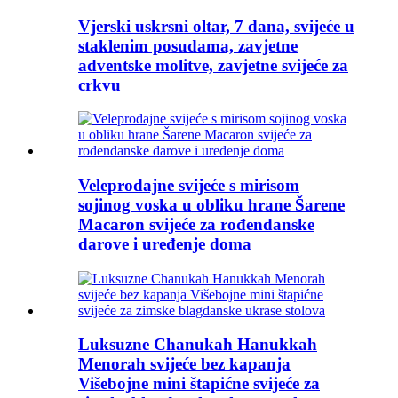
Vjerski uskrsni oltar, 7 dana, svijeće u
staklenim posudama, zavjetne
adventske molitve, zavjetne svijeće za
crkvu
Veleprodajne svijeće s mirisom
sojinog voska u obliku hrane Šarene
Macaron svijeće za rođendanske
darove i uređenje doma
Luksuzne Chanukah Hanukkah
Menorah svijeće bez kapanja
Višebojne mini štapićne svijeće za