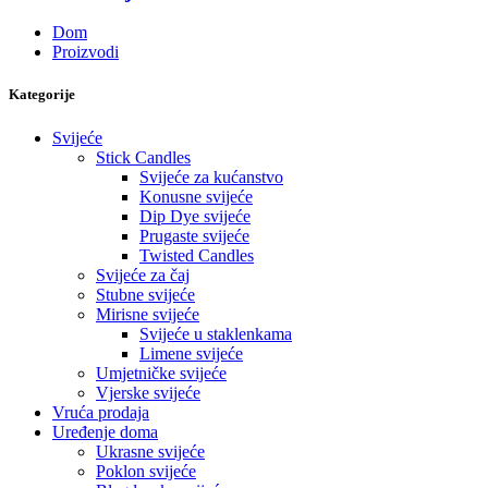
Dom
Proizvodi
Kategorije
Svijeće
Stick Candles
Svijeće za kućanstvo
Konusne svijeće
Dip Dye svijeće
Prugaste svijeće
Twisted Candles
Svijeće za čaj
Stubne svijeće
Mirisne svijeće
Svijeće u staklenkama
Limene svijeće
Umjetničke svijeće
Vjerske svijeće
Vruća prodaja
Uređenje doma
Ukrasne svijeće
Poklon svijeće