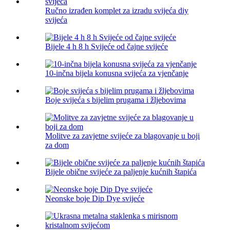
Ručno izrađen komplet za izradu svijeća diy
svijeća
Bijele 4 h 8 h Svijeće od čajne svijeće
10-inčna bijela konusna svijeća za vjenčanje
Boje svijeća s bijelim prugama i žljebovima
Molitve za zavjetne svijeće za blagovanje u boji
za dom
Bijele obične svijeće za paljenje kućnih štapića
Neonske boje Dip Dye svijeće