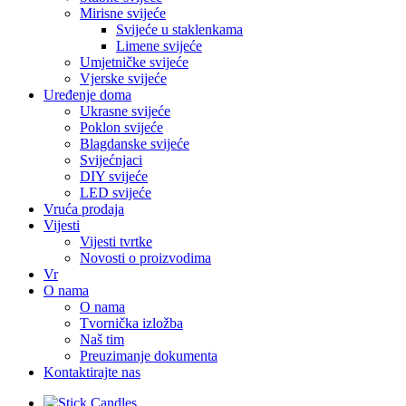
Mirisne svijeće
Svijeće u staklenkama
Limene svijeće
Umjetničke svijeće
Vjerske svijeće
Uređenje doma
Ukrasne svijeće
Poklon svijeće
Blagdanske svijeće
Svijećnjaci
DIY svijeće
LED svijeće
Vruća prodaja
Vijesti
Vijesti tvrtke
Novosti o proizvodima
Vr
O nama
O nama
Tvornička izložba
Naš tim
Preuzimanje dokumenta
Kontaktirajte nas