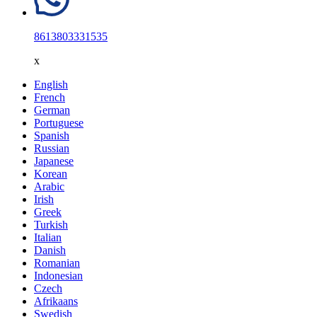
8613803331535
x
English
French
German
Portuguese
Spanish
Russian
Japanese
Korean
Arabic
Irish
Greek
Turkish
Italian
Danish
Romanian
Indonesian
Czech
Afrikaans
Swedish