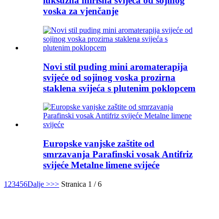
luksuzna mirisna svijeća od sojinog
voska za vjenčanje
Novi stil puding mini aromaterapija
svijeće od sojinog voska prozirna
staklena svijeća s plutenim poklopcem
Europske vanjske zaštite od
smrzavanja Parafinski vosak Antifriz
svijeće Metalne limene svijeće
1
2
3
4
5
6
Dalje >
>>
Stranica 1 / 6