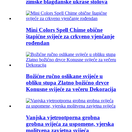
zimske blagdanske ukrase stolova
Mini Colors Spell Chime obične
štapićne svijeće za crkveno vjenčanje
rođendan
Božićne ručno oslikane svijeće u
obliku stupa Zlatno božićno drvce
Konusne svijeće za večeru Dekoracija
Vanjska vjetrootporna grobna
grobna svijeća za uspomene, vjerska
molitvena zavjetna svijeća