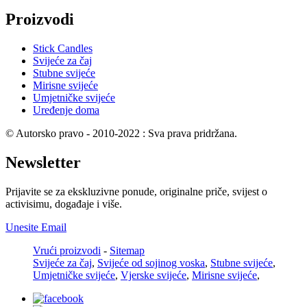
Proizvodi
Stick Candles
Svijeće za čaj
Stubne svijeće
Mirisne svijeće
Umjetničke svijeće
Uređenje doma
© Autorsko pravo - 2010-2022 : Sva prava pridržana.
Newsletter
Prijavite se za ekskluzivne ponude, originalne priče, svijest o
activisimu, događaje i više.
Unesite Email
Vrući proizvodi
-
Sitemap
Svijeće za čaj
,
Svijeće od sojinog voska
,
Stubne svijeće
,
Umjetničke svijeće
,
Vjerske svijeće
,
Mirisne svijeće
,