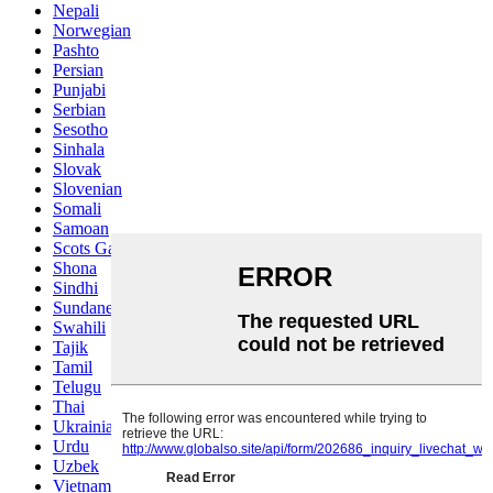
Nepali
Norwegian
Pashto
Persian
Punjabi
Serbian
Sesotho
Sinhala
Slovak
Slovenian
Somali
Samoan
Scots Gaelic
Shona
Sindhi
Sundanese
Swahili
Tajik
Tamil
Telugu
Thai
Ukrainian
Urdu
Uzbek
Vietnamese