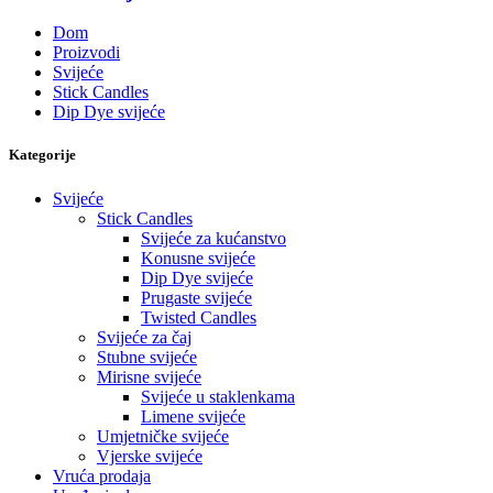
Dom
Proizvodi
Svijeće
Stick Candles
Dip Dye svijeće
Kategorije
Svijeće
Stick Candles
Svijeće za kućanstvo
Konusne svijeće
Dip Dye svijeće
Prugaste svijeće
Twisted Candles
Svijeće za čaj
Stubne svijeće
Mirisne svijeće
Svijeće u staklenkama
Limene svijeće
Umjetničke svijeće
Vjerske svijeće
Vruća prodaja