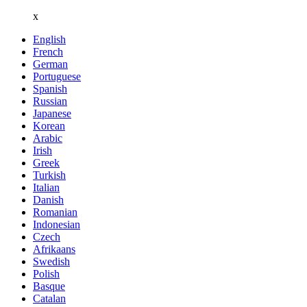
x
English
French
German
Portuguese
Spanish
Russian
Japanese
Korean
Arabic
Irish
Greek
Turkish
Italian
Danish
Romanian
Indonesian
Czech
Afrikaans
Swedish
Polish
Basque
Catalan