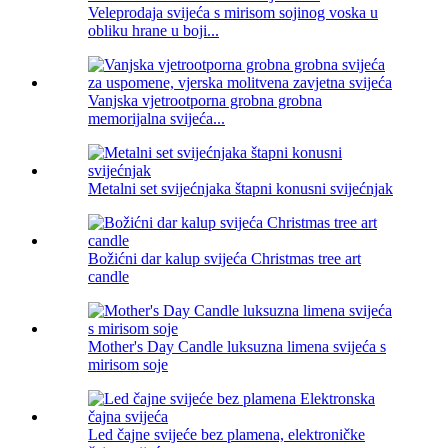
Veleprodaja svijeća s mirisom sojinog voska u
obliku hrane u boji...
Vanjska vjetrootporna grobna grobna
memorijalna svijeća...
Metalni set svijećnjaka štapni konusni svijećnjak
Božićni dar kalup svijeća Christmas tree art
candle
Mother's Day Candle luksuzna limena svijeća s
mirisom soje
Led čajne svijeće bez plamena, elektroničke