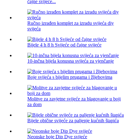
čajne svijeće...
Ručno izrađen komplet za izradu svijeća diy
svijeća
Bijele 4 h 8 h Svijeće od čajne svijeće
10-inčna bijela konusna svijeća za vjenčanje
Boje svijeća s bijelim prugama i žljebovima
Molitve za zavjetne svijeće za blagovanje u boji
za dom
Bijele obične svijeće za paljenje kućnih štapića
Neonske boje Dip Dye svijeće