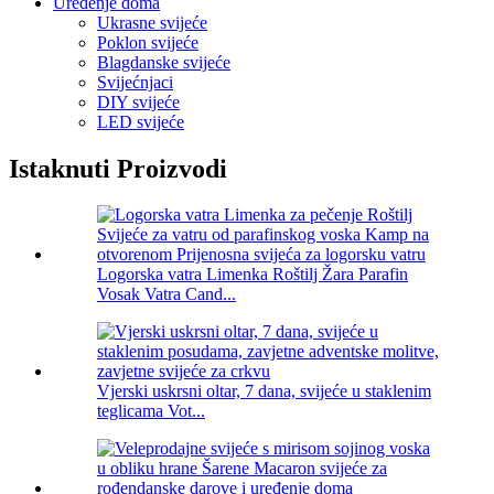
Uređenje doma
Ukrasne svijeće
Poklon svijeće
Blagdanske svijeće
Svijećnjaci
DIY svijeće
LED svijeće
Istaknuti Proizvodi
Logorska vatra Limenka Roštilj Žara Parafin
Vosak Vatra Cand...
Vjerski uskrsni oltar, 7 dana, svijeće u staklenim
teglicama Vot...