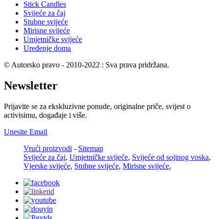
Stick Candles
Svijeće za čaj
Stubne svijeće
Mirisne svijeće
Umjetničke svijeće
Uređenje doma
© Autorsko pravo - 2010-2022 : Sva prava pridržana.
Newsletter
Prijavite se za ekskluzivne ponude, originalne priče, svijest o
activisimu, događaje i više.
Unesite Email
Vrući proizvodi
-
Sitemap
Svijeće za čaj
,
Umjetničke svijeće
,
Svijeće od sojinog voska
,
Vjerske svijeće
,
Stubne svijeće
,
Mirisne svijeće
,