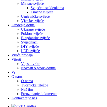
Mirisne svijeće
Svijeće u staklenkama
Limene svijeće
Umjetničke svijeće
Vjerske svijeće
Uređenje doma
Ukrasne svijeće
Poklon svijeće
Blagdanske svijeće
Svijećnjaci
DIY svijeće
LED svijeće
Vruća prodaja
Vijesti
Vijesti tvrtke
Novosti o proizvodima
Vr
O nama
O nama
Tvornička izložba
Naš tim
Preuzimanje dokumenta
Kontaktirajte nas