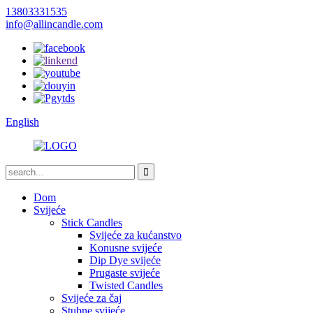
13803331535
info@allincandle.com
English
Dom
Svijeće
Stick Candles
Svijeće za kućanstvo
Konusne svijeće
Dip Dye svijeće
Prugaste svijeće
Twisted Candles
Svijeće za čaj
Stubne svijeće