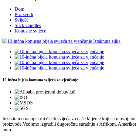
Dom
Proizvodi
Svijeće
Stick Candles
Konusne svijeće
10-inčna bijela konusna svijeća za vjenčanje
Inzistiramo na opskrbi čistih svijeća za naše klijente koji su u ovoj li
proizvode.Već smo izgradili dugoročnu suradnju s Afrikom, Amerikom, V
mira.