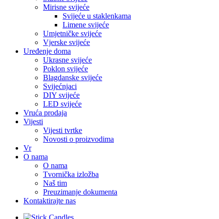
Mirisne svijeće
Svijeće u staklenkama
Limene svijeće
Umjetničke svijeće
Vjerske svijeće
Uređenje doma
Ukrasne svijeće
Poklon svijeće
Blagdanske svijeće
Svijećnjaci
DIY svijeće
LED svijeće
Vruća prodaja
Vijesti
Vijesti tvrtke
Novosti o proizvodima
Vr
O nama
O nama
Tvornička izložba
Naš tim
Preuzimanje dokumenta
Kontaktirajte nas