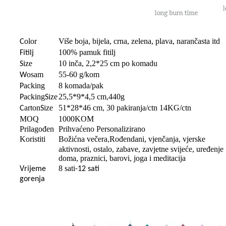
olor
Više boja, bijela, crna, zelena, plava, narančasta itd
C
100% pamuk fitilj
Fitilj
ize
10 inča, 2,2*25 cm po komadu
S
osam
55-60 g/kom
W
acking
8 komada/pak
P
acking
ize
25,5*9*4,5 cm
440g
P
S
,
arton
ize
51*28*46 cm
30 pakiranja/ctn 14KG/ctn
C
S
,
MOQ
1000KOM
Prilagođen
Prihvaćeno Personalizirano
Koristiti
Božićna večera
Rođendani, vjenčanja, vjerske
,
aktivnosti, ostalo, zabave, zavjetne svijeće, uređenje
doma, praznici, barovi, joga i meditacija
8 sati
Vrijeme
-12 sati
gorenja