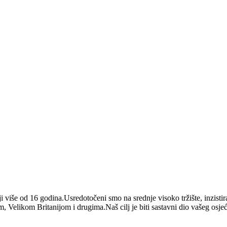
niji više od 16 godina.Usredotočeni smo na srednje visoko tržište, inzisti
elikom Britanijom i drugima.Naš cilj je biti sastavni dio vašeg osjećaja