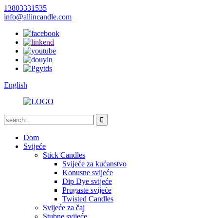
13803331535
info@allincandle.com
English
Dom
Svijeće
Stick Candles
Svijeće za kućanstvo
Konusne svijeće
Dip Dye svijeće
Prugaste svijeće
Twisted Candles
Svijeće za čaj
Stubne svijeće