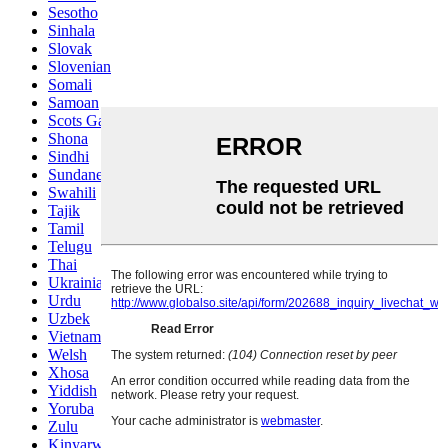
Sesotho
Sinhala
Slovak
Slovenian
Somali
Samoan
Scots Gaelic
Shona
Sindhi
Sundanese
Swahili
Tajik
Tamil
Telugu
Thai
Ukrainian
Urdu
Uzbek
Vietnamese
Welsh
Xhosa
Yiddish
Yoruba
Zulu
Kinyarwanda