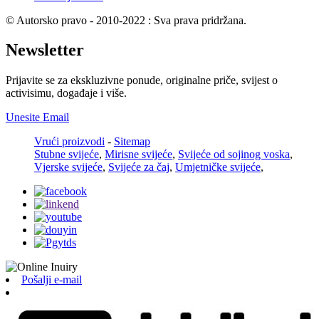
© Autorsko pravo - 2010-2022 : Sva prava pridržana.
Newsletter
Prijavite se za ekskluzivne ponude, originalne priče, svijest o
activisimu, događaje i više.
Unesite Email
Vrući proizvodi
-
Sitemap
Stubne svijeće
,
Mirisne svijeće
,
Svijeće od sojinog voska
,
Vjerske svijeće
,
Svijeće za čaj
,
Umjetničke svijeće
,
Pošalji e-mail