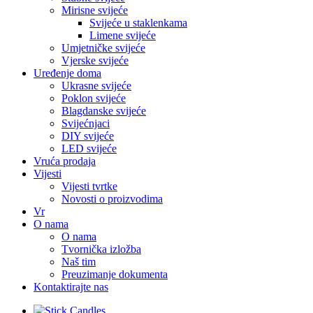
Mirisne svijeće
Svijeće u staklenkama
Limene svijeće
Umjetničke svijeće
Vjerske svijeće
Uređenje doma
Ukrasne svijeće
Poklon svijeće
Blagdanske svijeće
Svijećnjaci
DIY svijeće
LED svijeće
Vruća prodaja
Vijesti
Vijesti tvrtke
Novosti o proizvodima
Vr
O nama
O nama
Tvornička izložba
Naš tim
Preuzimanje dokumenta
Kontaktirajte nas