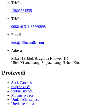
Telefon
13803331535
Telefon
0086-(0)311-85660998
E-mail
info@allincandle.com
Adresa
Soba 613, blok B, zgrada Haowei, 111,
Ulica Xisanzhuang, Shijiazhuang, Hebei, Kina
Proizvodi
Stick Candles
Svijeće za čaj
Stubne svijeće
Mirisne svijeće
Umjetničke svijeće
Uređenje doma