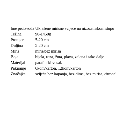
Ime proizvoda
Ukrašene mirisne svijeće na nizozemskom stupu
Težina
90-1450g
Promjer
5-20 cm
Duljina
5-20 cm
Miris
miris/bez mirisa
Boja
bijela, roza, žuta, plava, zelena i tako dalje
Materijal
parafinski vosak
Pakiranje
6kom/karton, 12kom/karton
Značajka
svijeća bez kapanja, bez dima, bez mirisa, citrone