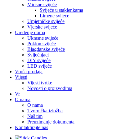
Mirisne svijeće
Svijeće u staklenkama
Limene svijeće
Umjetničke svijeće
Vjerske svijeće
Uređenje doma
Ukrasne svijeće
Poklon svijeće
Blagdanske svijeće
Svijećnjaci
DIY svijeće
LED svijeće
Vruća prodaja
Vijesti
Vijesti tvrtke
Novosti o proizvodima
Vr
O nama
O nama
Tvornička izložba
Naš tim
Preuzimanje dokumenta
Kontaktirajte nas