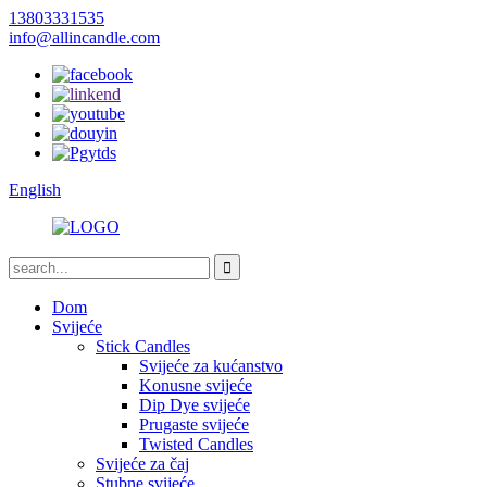
13803331535
info@allincandle.com
English
Dom
Svijeće
Stick Candles
Svijeće za kućanstvo
Konusne svijeće
Dip Dye svijeće
Prugaste svijeće
Twisted Candles
Svijeće za čaj
Stubne svijeće